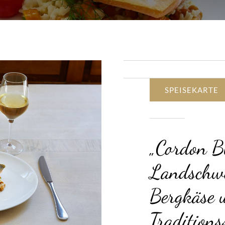
SPEISEKARTE
„Cordon Bl
Landschwe
Bergkäse 
Tradition