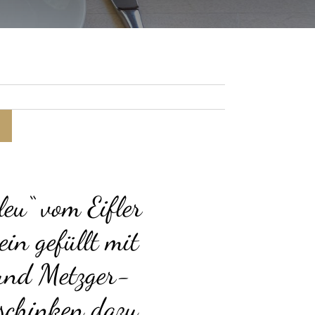
eu“ vom Eifler
in gefüllt mit
und Metzger-
sschinken dazu