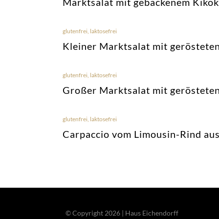
Marktsalat mit gebackenem Kiko
glutenfrei
,
laktosefrei
Kleiner Marktsalat mit geröstet
glutenfrei
,
laktosefrei
Großer Marktsalat mit geröstete
glutenfrei
,
laktosefrei
Carpaccio vom Limousin-Rind aus
© Copyright 2026 | Haus Eichendorff