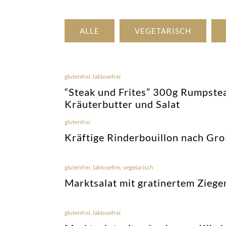
ALLE
VEGETARISCH
glutenfrei
,
laktosefrei
“Steak und Frites” 300g Rumpst
Kräuterbutter und Salat
glutenfrei
Kräftige Rinderbouillon nach Gr
glutenfrei
,
laktosefrei
,
vegetarisch
Marktsalat mit gratinertem Zie
glutenfrei
,
laktosefrei